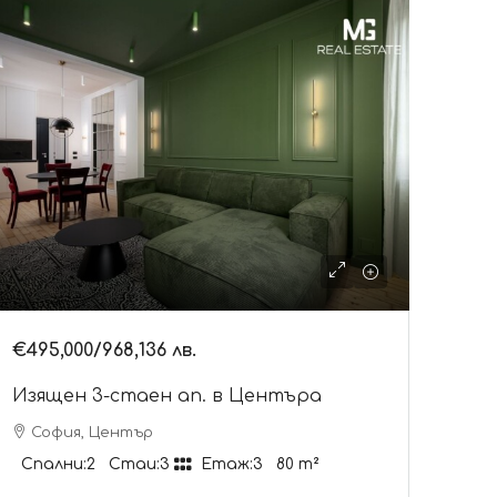
€495,000
/968,136 лв.
Изящен 3-стаен ап. в Центъра
София, Център
Спални:
2
Стаи:
3
Етаж:
3
80
m²