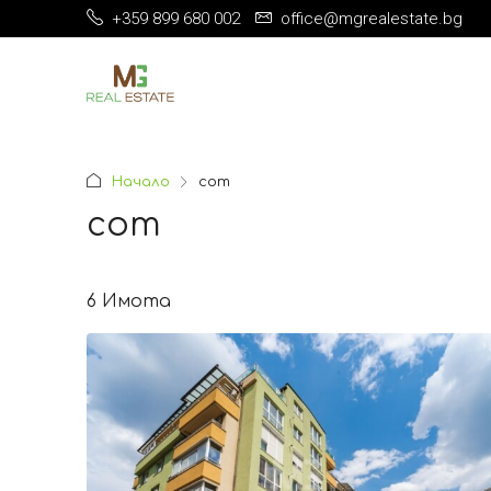
+359 899 680 002
office@mgrealestate.bg
Начало
сот
сот
6 Имотa