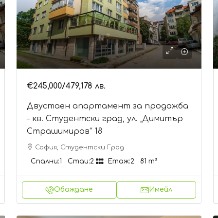
€245,000
/479,178 лв.
Двустаен апартамент за продажба
– кв. Студентски град, ул. „Димитър
Страшимиров“ 18
София, Студентски Град
Спални:
1
Стаи:
2
Етаж:
2
81
m²
Обаждане
Имейл