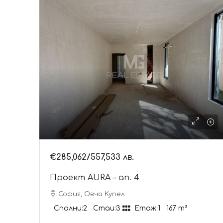
€285,062
/557,533 лв.
Проект AURA – ап. 4
София, Овча Купел
Спални:
2
Стаи:
3
Етаж:
1
167
m²