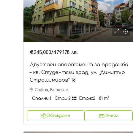
€245,000
/479,178 лв.
Двустаен апартамент за продажба
– кв. Студентски град, ул. „Димитър
Страшимиров“ 18
София, Витоша
Спални:
1
Стаи:
2
Етаж:
2
81
m²
Обаждане
Имейл