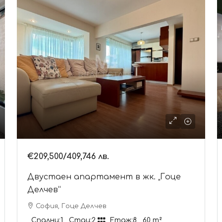
€209,500
/409,746 лв.
Двустаен апартамент в жк. „Гоце
Делчев“
София, Гоце Делчев
Спални:
1
Стаи:
2
Етаж:
8
60
m²