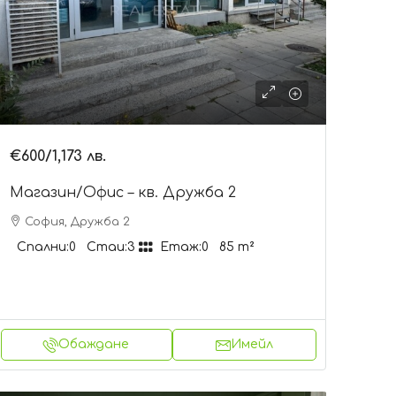
€600
/1,173 лв.
Магазин/Офис – кв. Дружба 2
София, Дружба 2
Спални:
0
Стаи:
3
Етаж:
0
85
m²
Обаждане
Имейл