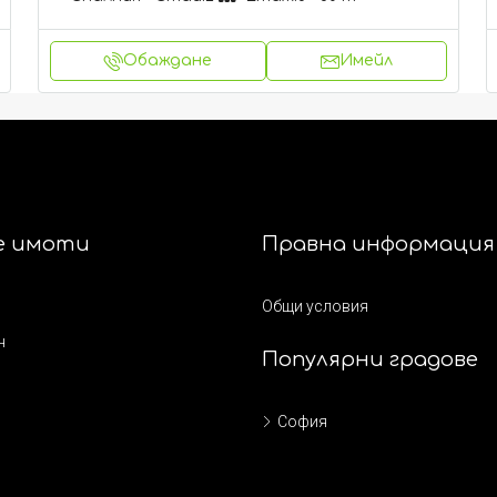
Обаждане
Имейл
е имоти
Правна информация
Общи условия
н
Популярни градове
София