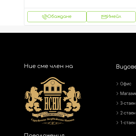
Обаждане
Имейл
Ние сме член на
Видов
Офис
Магази
3-стаен
2-стаен
1-стаен
Предложения