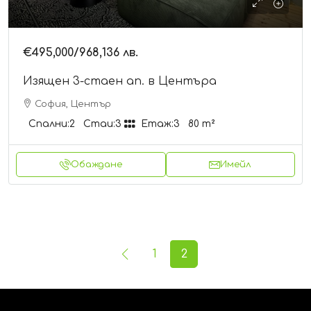
€495,000
/968,136 лв.
Изящен 3-стаен ап. в Центъра
София, Център
Спални:
2
Стаи:
3
Етаж:
3
80
m²
Обаждане
Имейл
1
2