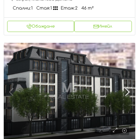
Спални:
1
Стая:
1
Етаж:
2
46
m²
Обаждане
Имейл