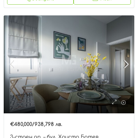
€480,000
/938,798 лв.
3-стаен ап. – бул. Христо Ботев