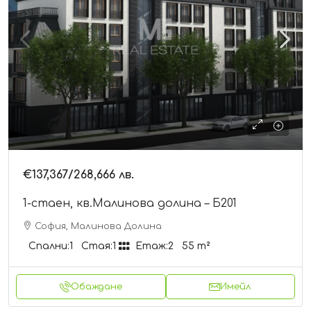
€137,367
/268,666 лв.
1-стаен, кв.Малинова долина – Б201
София, Малинова Долина
Спални:
1
Стая:
1
Етаж:
2
55
m²
Обаждане
Имейл