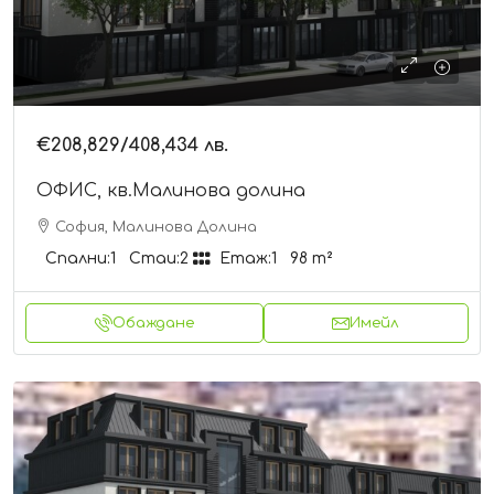
€208,829
/408,434 лв.
ОФИС, кв.Малинова долина
София, Малинова Долина
Спални:
1
Стаи:
2
Етаж:
1
98
m²
Обаждане
Имейл