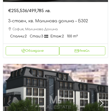
€255,536
/499,785 лв.
3-стаен, кв. Малинова долина – Б302
София, Малинова Долина
Спални:
2
Стаи:
3
Етаж:
2
100
m²
Обаждане
Имейл