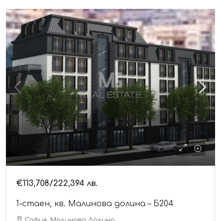
€113,708
/222,394 лв.
1-стаен, кв. Малинова долина – Б204
София, Малинова Долина