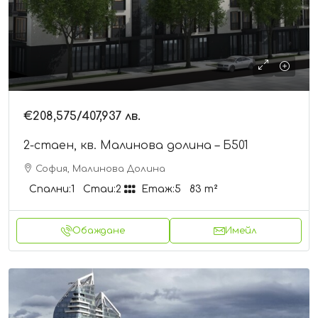
€208,575
/407,937 лв.
2-стаен, кв. Малинова долина – Б501
София, Малинова Долина
Спални:
1
Стаи:
2
Етаж:
5
83
m²
Обаждане
Имейл