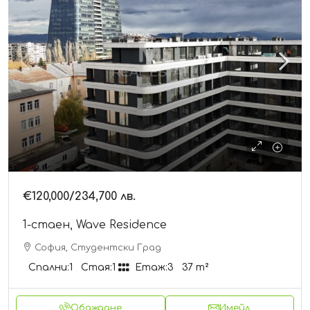
€120,000
/234,700 лв.
1-стаен, Wave Residence
София, Студентски Град
Спални:
1
Стая:
1
Етаж:
3
37
m²
Обаждане
Имейл