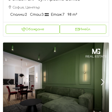
София, Център
Спални:
2
Стаи:
3
Етаж:
7
98
m²
Обаждане
Имейл