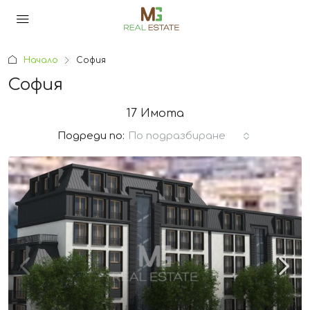
Начало
София
София
17 Имотa
Подреди по:
По подразбиране