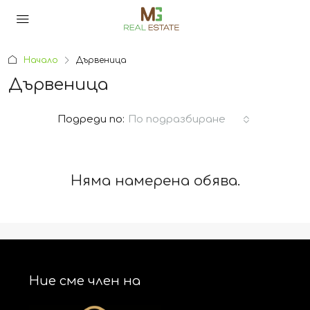
Начало
Дървеница
Дървеница
Подреди по:
По подразбиране
Няма намерена обява.
Ние сме член на