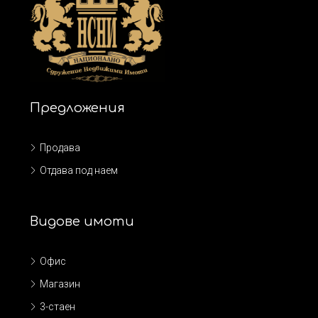
Предложения
Продава
Отдава под наем
Видове имоти
Офис
Магазин
3-стаен